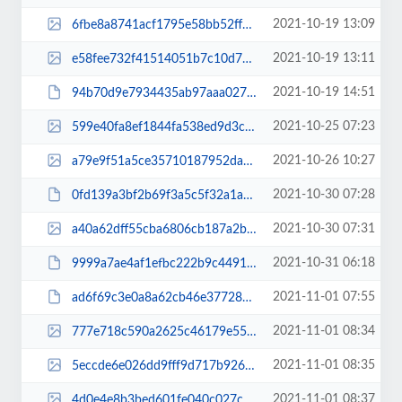
2021-10-19 13:09
6fbe8a8741acf1795e58bb52ff92b85b.jpg
2021-10-19 13:11
e58fee732f41514051b7c10d76d0dad0.jpg
2021-10-19 14:51
94b70d9e7934435ab97aaa0271351d20.pdf
2021-10-25 07:23
599e40fa8ef1844fa538ed9d3cd95150.jpg
2021-10-26 10:27
a79e9f51a5ce35710187952daa12c94f.jpg
2021-10-30 07:28
0fd139a3bf2b69f3a5c5f32a1a83cd15.pdf
2021-10-30 07:31
a40a62dff55cba6806cb187a2be413e8.jpg
2021-10-31 06:18
9999a7ae4af1efbc222b9c4491fbeb09.pdf
2021-11-01 07:55
ad6f69c3e0a8a62cb46e3772869ecc1e.pdf
2021-11-01 08:34
777e718c590a2625c46179e557d2ea9b.jpg
2021-11-01 08:35
5eccde6e026dd9fff9d717b926c34f77.jpg
2021-11-01 08:37
4d0e4e8b3bed601fe040c027c31852cc.jpg