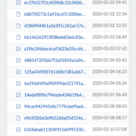
2020-03-02 09:41
ec37b527f3c603f68c22c040da64f043.jpg
2020-03-02 12:34
b8870f273c5a91bcd7c5000ec38bda0c.pdf
2020-03-02 12:35
d18b9044b1a2a301c261ac57eadd6da7.pdf
2020-03-03 06:49
bb146262953f08eeb83e6c83e76593e6.pdf
2020-03-03 07:42
a1f6c2466ac6caf3623e33ccd6581e76.jpg
2020-03-04 05:42
488547205bb7f3a92859a5a9e5ef5a7f.jpg
2020-03-04 06:23
125a434900761368cf381a667fbcb9e5.jpg
2020-03-04 06:24
6a29daf696d90499de321741a6f60c03.jpg
2020-03-07 06:40
14eda989fa7f46e6e434b19b45e0b59c.jpg
2020-03-08 08:03
94cee942945dfb7779cbef9ae61669df.jpg
2020-03-08 08:17
e9e3f2bb63e9b5266a05d514ee13b893.pdf
2020-03-10 07:08
b328abab11304f415e09953300c1827e.jpg