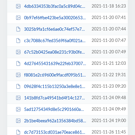
2021-11-18 16:23
4db6334353b3fac0a5c89d04c47ee90e.jpg
2021-11-20 07:41
0b97ef6ffbe423be5a300206534d9449.jpg
2021-11-20 07:44
3025b9fa1cf6e6ae0c74ef57e7b02223.pdf
2021-11-20 07:47
c3c7088c67fed3569f6a0f021aa2e30c.pdf
2021-11-20 07:49
67c52b0425ea08e231c93b0fe6d28008.jpg
2021-11-21 12:03
4d276455431639e22feb370071a9b89e.pdf
2021-11-22 19:31
f8081e2c69600e9facdf095b51ae3532.jpg
2021-11-23 09:20
09628f4c115b13250a3e8e8e1bdd3dc1111.pdf
2021-11-24 09:48
141b8fd7ca49541bd4f14c127df851be.jpg
2021-11-24 09:49
5ad12754349d8e5c2901660a1578061d.jpg
2021-11-24 19:00
2b1be4beea962a1356384bd58a51be57.jpg
2021-11-26 11:45
dc7d73153cd031ae70eace861100f057.pdf