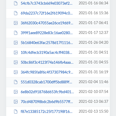
2021-01-16 06:34
54cfb7c3743cb669e03073ef2e314b96.pdf
2021-01-16 15:36
69da2237c72f16e2f619094c06f2ad7a.pdf
2021-01-17 06:41
36f62030c47055ae26ce19d6920241bf.jpg
2021-01-17 12:37
399f1aee89228e83c16ae02801b301bf.pdf
2021-01-26 04:20
5b16840e63fac2578d17f1116563ce3c.jpg
2021-01-31 04:51
10fc4dfecb3190a5ac4cff403841a86d.jpg
2021-01-31 04:55
50bc86f3c4123f74a146fb4aaa2294e0.jpg
2021-01-31 16:19
364fc985fa8f6c4f37307984c99aea9d.jpg
2021-02-04 11:46
551d0328cab1700dff5bd889f7f2dda4.pdf
2021-02-10 07:54
6e8b02d918768d653fc9bd40115c920a.jpg
2021-02-13 06:37
70cd487098bdc2b6d9b5577ff360d140.jpg
2021-02-13 15:50
f87e13385172c25f177198f16657d318.pdf