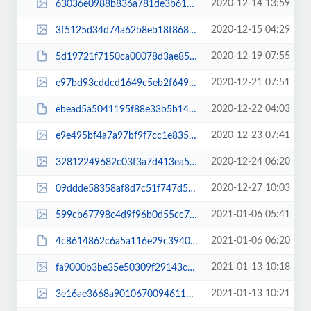
2020-12-14 13:59
63036e0988b836a781de3b617401e136.jpg
2020-12-15 04:29
3f5125d34d74a62b8eb18f868688e9cb.jpg
2020-12-19 07:55
5d19721f7150ca00078d3ae856b3b698.pdf
2020-12-21 07:51
e97bd93cddcd1649c5eb2f649d60ea63.jpg
2020-12-22 04:03
ebead5a5041195f88e33b5b1484272c3.pdf
2020-12-23 07:41
e9e495bf4a7a97bf9f7cc1e83580700a.jpg
2020-12-24 06:20
32812249682c03f3a7d413ea5e2e8047.jpg
2020-12-27 10:03
09ddde58358af8d7c51f747d54634a2e.jpg
2021-01-06 05:41
599cb67798c4d9f96b0d55cc75da571b.jpg
2021-01-06 06:20
4c8614862c6a5a116e29c3940f2c31e1.pdf
2021-01-13 10:18
fa9000b3be35e50309f29143cbf3ab7e.jpg
2021-01-13 10:21
3e16ae3668a9010670094611713d3670.jpg