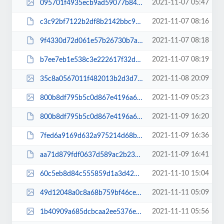
2021-11-07 05:47
095701f4935ecb9ad59077b84b48c78d.jpg
2021-11-07 08:16
c3c92bf7122b2df8b2142bbc9c055941.pdf
2021-11-07 08:18
9f4330d72d061e57b26730b7a864657a.pdf
2021-11-07 08:19
b7ee7eb1e538c3e222617f32d74f7255.pdf
2021-11-08 20:09
35c8a0567011f482013b2d3d74ee0d77.jpg
2021-11-09 05:23
800b8df795b5c0d867e4196a6377954f.jpg
2021-11-09 16:20
800b8df795b5c0d867e4196a6377954fffff.pdf
2021-11-09 16:36
7fed6a9169d632a975214d68bc6a1c07.pdf
2021-11-09 16:41
aa71d879fdf0637d589ac2b234423ed5.pdf
2021-11-10 15:04
60c5eb8d84c555859d1a3d42949180c7.jpg
2021-11-11 05:09
49d12048a0c8a68b759bf46ce7f9b4f4.jpg
2021-11-11 05:56
1b40909a685dcbcaa2ee5376edae78f0.jpg