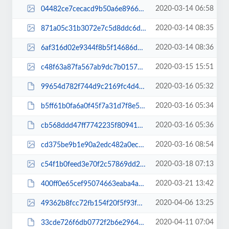
2020-03-14 06:58
04482ce7cecacd9b50a6e8966c4503a6.jpg
2020-03-14 08:35
871a05c31b3072e7c5d8ddc6dce3f004.jpg
2020-03-14 08:36
6af316d02e9344f8b5f14686d25608bd.jpg
2020-03-15 15:51
c48f63a87fa567ab9dc7b0157bfc0947.jpeg
2020-03-16 05:32
99654d782f744d9c2169fc4d4b3e3ab7.pdf
2020-03-16 05:34
b5ff61b0fa6a0f45f7a31d7f8e52f53b.pdf
2020-03-16 05:36
cb568ddd47ff7742235f809417223360.pdf
2020-03-16 08:54
cd375be9b1e90a2edc482a0ec3452480.jpg
2020-03-18 07:13
c54f1b0feed3e70f2c57869dd2107c4b.jpg
2020-03-21 13:42
400ff0e65cef95074663eaba4ac3cd98.pdf
2020-04-06 13:25
49362b8fcc72fb154f20f5f93f5a9173.jpg
2020-04-11 07:04
33cde726f6db0772f2b6e296470803dc.pdf