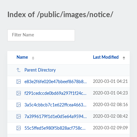
Index of /public/images/notice/
Name
Last Modified
Parent Directory
2020-03-01 04:21
e83e2f6fe020e47bbeef8678b8744a11.jpg
2020-03-01 04:23
f291cedccde0bd69a297f1f24cd88255.jpg
2020-03-02 08:16
3a5c4cbbcb7c1e622ffcea466372cac2.jpg
2020-03-02 08:42
7a3996179f1d1e0d5e64a959487f18a5.jpg
2020-03-02 09:09
55c5ffed5e980f5b828acf758c18bb1b.jpg