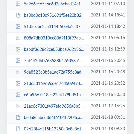
2021-11-11 07:10
5a966ec65c6e6d2c6cbad14cf6e22270.jpg
2021-11-14 18:41
ba3bd0c13c951691f5ee20b326179ad6.pdf
2021-11-14 18:42
51d5ecbe2ca3144f50e4a2a379d1b4d6.jpg
2021-11-15 06:16
808a7db0310cc80d9f13f97ab0455091.jpg
2021-11-16 12:59
babdf3628c2ce053bca96213689159a5.jpg
2021-11-16 20:45
7fd442db0763588b476058a18416aaab.jpg
2021-11-16 20:48
9da8523c3b5a1ac72a755c8ad944aae7.jpg
2021-11-16 20:52
213c5d16969c6e17cd5094743f6651b2.jpg
2021-11-16 20:53
e6fa9667c18ec22e4179bd51a6cbb447.jpg
2021-11-17 16:26
21ac6c7301f497efd9656a8b5aea2f5b.jpg
2021-11-18 09:31
beda8c5bcd364f6104f2204ca38c9ab8.pdf
2021-11-18 09:33
09628f4c115b13250a3e8e8e1bdd3dc1.pdf