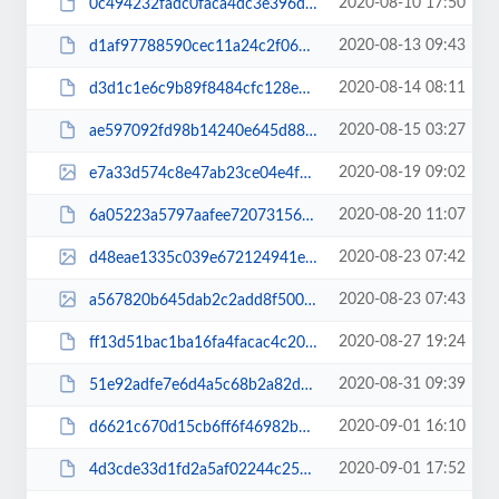
2020-08-10 17:50
0c494232fadc0faca4dc3e396d9e57fd.pdf
2020-08-13 09:43
d1af97788590cec11a24c2f06b47da73.pdf
2020-08-14 08:11
d3d1c1e6c9b89f8484cfc128e802ca10.pdf
2020-08-15 03:27
ae597092fd98b14240e645d88b12552c.pdf
2020-08-19 09:02
e7a33d574c8e47ab23ce04e4fe820000.jpg
2020-08-20 11:07
6a05223a5797aafee7207315666b1cae.pdf
2020-08-23 07:42
d48eae1335c039e672124941e07261b5.jpg
2020-08-23 07:43
a567820b645dab2c2add8f50071e7e2e.jpg
2020-08-27 19:24
ff13d51bac1ba16fa4facac4c20361d1.pdf
2020-08-31 09:39
51e92adfe7e6d4a5c68b2a82d46dbadd.pdf
2020-09-01 16:10
d6621c670d15cb6ff6f46982b753eccc.pdf
2020-09-01 17:52
4d3cde33d1fd2a5af02244c25d5f962b.pdf