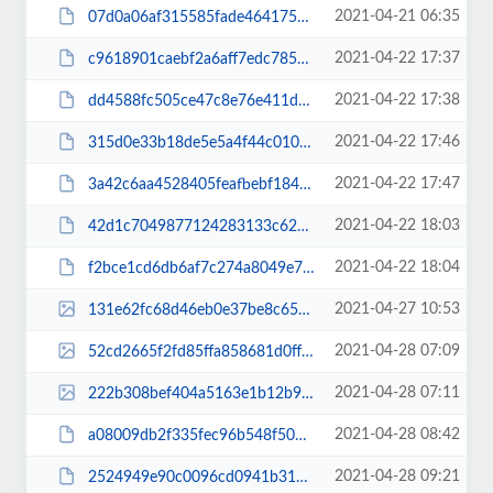
2021-04-21 06:35
07d0a06af315585fade46417583e6aae.pdf
2021-04-22 17:37
c9618901caebf2a6aff7edc785c58a31.pdf
2021-04-22 17:38
dd4588fc505ce47c8e76e411d6dd83f8.pdf
2021-04-22 17:46
315d0e33b18de5e5a4f44c010cb35c6a.pdf
2021-04-22 17:47
3a42c6aa4528405feafbebf184fbe825.pdf
2021-04-22 18:03
42d1c7049877124283133c6299963df7.pdf
2021-04-22 18:04
f2bce1cd6db6af7c274a8049e7e62beb.pdf
2021-04-27 10:53
131e62fc68d46eb0e37be8c6597dd031.jpg
2021-04-28 07:09
52cd2665f2fd85ffa858681d0ff953f0.jpg
2021-04-28 07:11
222b308bef404a5163e1b12b9b0677cb.jpg
2021-04-28 08:42
a08009db2f335fec96b548f503acdc1e.pdf
2021-04-28 09:21
2524949e90c0096cd0941b3123da90b2.pdf