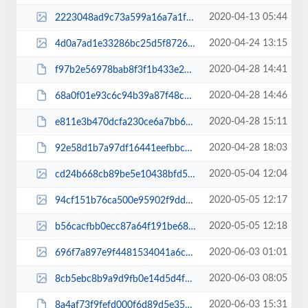
2020-04-13 05:44
2223048ad9c73a599a16a7a1f8683e53.jpg
2020-04-24 13:15
4d0a7ad1e33286bc25d5f87261049d1b.jpg
2020-04-28 14:41
f97b2e56978bab8f3f1b433e29bfff6b.pdf
2020-04-28 14:46
68a0f01e93c6c94b39a87f48cdb7a1bc.pdf
2020-04-28 15:11
e811e3b470dcfa230ce6a7bb6deedb5c.pdf
2020-04-28 18:03
92e58d1b7a97df16441eefbbc5bdfd7b.pdf
2020-05-04 12:04
cd24b668cb89be5e10438bfd54f2c80a.jpg
2020-05-05 12:17
94cf151b76ca500e95902f9dd009897e.png
2020-05-05 12:18
b56cacfbb0ecc87a64f191be68318750.png
2020-06-03 01:01
696f7a897e9f4481534041a6c6302e5f.jpg
2020-06-03 08:05
8cb5ebc8b9a9d9fb0e14d5d4f77ec7df.jpg
2020-06-03 15:31
8a4af73f9fefd000f6d89d5e358246f0.pdf