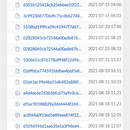
2021-07-15 04:00
6501b125418cb25ebbee31f21f88eccd.pdf
2021-07-15 04:03
3c99230d7706dfc75cdb62748935da02.pdf
2021-07-23 17:40
5108bd199fca39c41947f7dd7d53dd5a.pdf
2021-07-25 08:25
02828045cb72546a00adb87b29c46bcd11.pdf
2021-07-25 08:33
02828045cb72546a00adb87b29c46bcd.pdf
2021-07-31 15:17
5306e51c876778afff48f22d96ce24d8.pdf
2021-08-10 16:11
f2afffdce774591fddfae4b6f54fc132.pdf
2021-08-11 10:33
02e63ac99e46a55db482a888fe2bba45.pdf
2021-08-18 11:21
a4d4dc6e7d3b36fcd75a9c0c6a7ce480.jpg
2021-08-18 11:23
ef5ec90188829a3de6444f2d460b3f49.jpg
2021-08-18 12:05
ac8f64a0f53ed5e89eee874f32c0978e.jpg
2021-08-18 12:07
d509d596d1aa635e1a3f96ed4b4de424.jpg