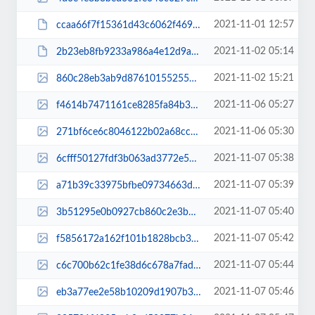
2021-11-01 12:57
ccaa66f7f15361d43c6062f469eaf85d.pdf
2021-11-02 05:14
2b23eb8fb9233a986a4e12d9af5bde7c.pdf
2021-11-02 15:21
860c28eb3ab9d876101552557a8f9d06.jpg
2021-11-06 05:27
f4614b7471161ce8285fa84b3366d735.jpg
2021-11-06 05:30
271bf6ce6c8046122b02a68ccc9bf743.jpg
2021-11-07 05:38
6cfff50127fdf3b063ad3772e5b0af18.jpg
2021-11-07 05:39
a71b39c33975bfbe09734663d96ac7fc.jpg
2021-11-07 05:40
3b51295e0b0927cb860c2e3b18d58b45.jpg
2021-11-07 05:42
f5856172a162f101b1828bcb3cde385c.jpg
2021-11-07 05:44
c6c700b62c1fe38d6c678a7fad616e2e.jpg
2021-11-07 05:46
eb3a77ee2e58b10209d1907b33a7df41.jpg