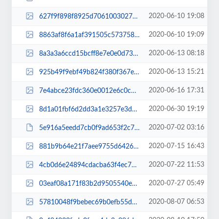
2020-06-10 19:08
627f9f898f8925d70610030274b1cb2c.jpg
2020-06-10 19:09
8863af8f6a1af391505c5737583305df.jpg
2020-06-13 08:18
8a3a3a6ccd15bcff8e7e0e0d73516c60.jpg
2020-06-13 15:21
925b49f9ebf49b824f380f367efa69e5.jpg
2020-06-16 17:31
7e4abce23fdc360e0012e6c0cd45ad17.jpg
2020-06-30 19:19
8d1a01fbf6d2dd3a1e3257e3d990d441.jpg
2020-07-02 03:16
5e916a5eedd7cb0f9ad653f2c75c0503.pdf
2020-07-15 16:43
881b9b64e21f7aee9755d64269d09271.jpg
2020-07-22 11:53
4cb0d6e24894cdacba63f4ec79482bd0.jpg
2020-07-27 05:49
03eaf08a171f83b2d9505540e4ad103e.jpg
2020-08-07 06:53
57810048f9bebec69b0efb55d306ab5f.jpg