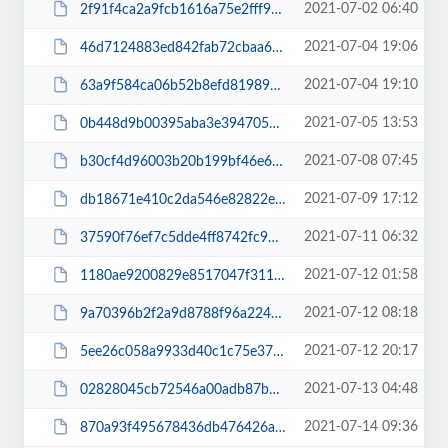
2021-07-02 06:40
2f91f4ca2a9fcb1616a75e2fff917a35.pdf
2021-07-04 19:06
46d7124883ed842fab72cbaa6e89b1e5.pdf
2021-07-04 19:10
63a9f584ca06b52b8efd819892090991.pdf
2021-07-05 13:53
0b448d9b00395aba3e3947053a97fe97.pdf
2021-07-08 07:45
b30cf4d96003b20b199bf46e62bc16d0.pdf
2021-07-09 17:12
db18671e410c2da546e82822e643d9a6.pdf
2021-07-11 06:32
37590f76ef7c5dde4ff8742fc9bfcba5.pdf
2021-07-12 01:58
1180ae9200829e8517047f31121fb25c.pdf
2021-07-12 08:18
9a70396b2f2a9d8788f96a2249a487eb.pdf
2021-07-12 20:17
5ee26c058a9933d40c1c75e373274fb4.pdf
2021-07-13 04:48
02828045cb72546a00adb87b29c46bcd1.pdf
2021-07-14 09:36
870a93f495678436db476426a1da84c8.pdf