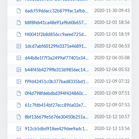
2020-11-30 09:43
6adcf59ddacc32b8799ac1afbb5e2404.pdf
2020-12-01 18:56
b8f8feb41ca48e91a9b60b6572b0fedc.pdf
2020-12-01 18:59
f40041f2b8d856cc9aeed725d95ee3b4.pdf
2020-12-02 06:53
1dcd7abf60129fe3371e468916999bb7.jpg
2020-12-06 05:08
d44b8e1f7f3a2499af77401e3423da3e.jpg
2020-12-06 05:52
b44f45b4279ffe31369856ec145bb0cc.jpg
2020-12-09 07:32
f99d42451c0b377bad8335bd18f99838.jpg
2020-12-09 07:51
0f4d798fdebdbd394f424860c7c27153.pdf
2020-12-09 07:53
61c7fdb414bf27ecc896a02e72822cb9.pdf
2020-12-12 10:57
8bf136679e5676e30450b251a190569f.pdf
2020-12-12 13:56
912cb5dbd918ee429dee9adc1bf67566.jpg