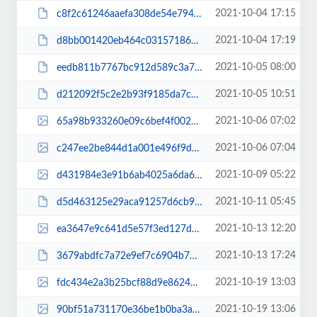
2021-10-04 17:15
c8f2c61246aaefa308de54e7940d1ae6.pdf
2021-10-04 17:19
d8bb001420eb464c0315718637207a96.pdf
2021-10-05 08:00
eedb811b7767bc912d589c3a73a5df63.pdf
2021-10-05 10:51
d212092f5c2e2b93f9185da7cdc7f4e9.pdf
2021-10-06 07:02
65a98b933260e09c6bef4f0027b608ca.jpg
2021-10-06 07:04
c247ee2be844d1a001e496f9d086f433.jpg
2021-10-09 05:22
d431984e3e91b6ab4025a6da658b4877.jpg
2021-10-11 05:45
d5d463125e29aca91257d6cb981b79c6.pdf
2021-10-13 12:20
ea3647e9c641d5e57f3ed127d43aad93.jpg
2021-10-13 17:24
3679abdfc7a72e9ef7c6904b78731440.pdf
2021-10-19 13:03
fdc434e2a3b25bcf88d9e86249a03319.jpg
2021-10-19 13:06
90bf51a731170e36be1b0ba3a0fd0b43.jpg