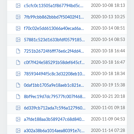
2020-10-08 18:13
c5cfc0c13505a1f867794bd5c577c0b8.jpg
2020-10-13 10:25
7fb99cbb862bbbd7f50402f4118e1fde.jpg
2020-10-14 08:51
f70c02e5dd613066a40ecad6a4faa2bc.jpg
2020-10-14 08:53
57881c523d1633bfdf057918525e53df.jpg
2020-10-18 16:44
7251b26724f6fff76e6c2f4dd42422b3.pdf
2020-10-18 16:47
c0f7f424e585291b58def645cf502bd6.pdf
2020-10-18 18:34
785934494f5c8c3d32208eb109b8ec8d.jpg
2020-10-19 15:38
0daf1bb1705a9e18aeb1c821edc9df00.pdf
2020-10-21 20:18
8bf9ec19d7dc79577fc007f468984b2f.pdf
2020-11-01 09:18
6d339cb712ada7c596a127960a4671dd.jpg
2020-11-09 04:53
a7fde188aa3b589247c68d8407292ade.jpg
2020-11-14 07:28
a302a38b6a1014aea80391e7ccfe175b.jpg