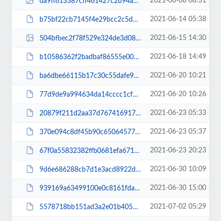
2021-06-08 08:31
da9ff613387cff461427c2b94a892611.jpg
2021-06-14 05:38
b75bf22cb7145f4e29bcc2c5de406847.pdf
2021-06-15 14:30
504bfbec2f78f529e324de3d08e646eb.jpg
2021-06-18 14:49
b10586362f2badbaf86555e00186f2dd.pdf
2021-06-20 10:21
ba6dbe66115b17c30c55dafe9c981c30.pdf
2021-06-20 10:26
77d9de9a994634da14cccc1cf279a3ef.pdf
2021-06-23 05:33
20879f211d2aa37d767416917484ae3a.pdf
2021-06-23 05:37
370e094c8df45b90c6506457763af527.pdf
2021-06-23 20:23
67f0a55832382ffb0681efa671ad8863.pdf
2021-06-30 10:09
9d6e686288cb7d1e3acd8922dc11f3cc.pdf
2021-06-30 15:00
939169a63499100e0c8161fda3d57fb0.pdf
2021-07-02 05:29
5578718bb151ad3a2e01b405931365ae.pdf