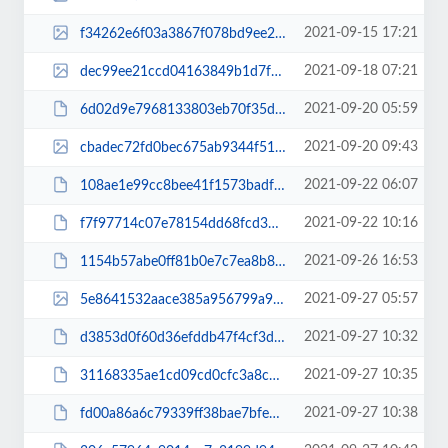
2021-09-15 17:21
f34262e6f03a3867f078bd9ee22abf63.jpg
2021-09-18 07:21
dec99ee21ccd04163849b1d7f7982798.jpg
2021-09-20 05:59
6d02d9e7968133803eb70f35d45f08b6.pdf
2021-09-20 09:43
cbadec72fd0bec675ab9344f51fb3f9b.jpg
2021-09-22 06:07
108ae1e99cc8bee41f1573badfdb4e4b.pdf
2021-09-22 10:16
f7f97714c07e78154dd68fcd3732fd7b.pdf
2021-09-26 16:53
1154b57abe0ff81b0e7c7ea8b801aa11.pdf
2021-09-27 05:57
5e8641532aace385a956799a95ccabd7.jpg
2021-09-27 10:32
d3853d0f60d36efddb47f4cf3d87237f.pdf
2021-09-27 10:35
31168335ae1cd09cd0cfc3a8c4589a31.pdf
2021-09-27 10:38
fd00a86a6c79339ff38bae7bfea4b8d1.pdf