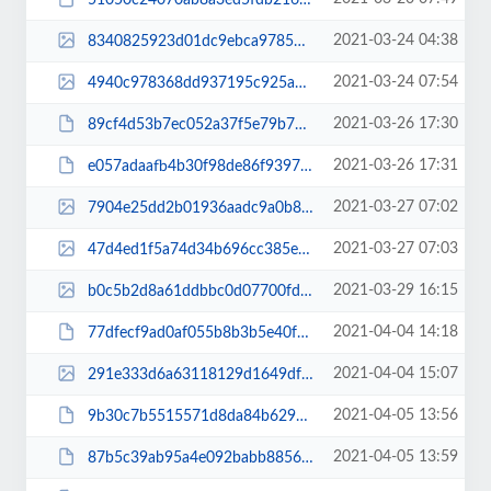
2021-03-24 04:38
8340825923d01dc9ebca9785b7bf61cc.jpg
2021-03-24 07:54
4940c978368dd937195c925aec714ede.jpg
2021-03-26 17:30
89cf4d53b7ec052a37f5e79b7306f2a3.pdf
2021-03-26 17:31
e057adaafb4b30f98de86f9397ae8d77.pdf
2021-03-27 07:02
7904e25dd2b01936aadc9a0b82b8af11.jpg
2021-03-27 07:03
47d4ed1f5a74d34b696cc385e169f0bd.jpg
2021-03-29 16:15
b0c5b2d8a61ddbbc0d07700fd9364649.jpg
2021-04-04 14:18
77dfecf9ad0af055b8b3b5e40f2e91dd.pdf
2021-04-04 15:07
291e333d6a63118129d1649df8b745e8.jpg
2021-04-05 13:56
9b30c7b5515571d8da84b62984423b47.pdf
2021-04-05 13:59
87b5c39ab95a4e092babb8856527e1f2.pdf