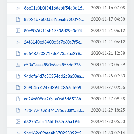
2020-11-16 07:08
66e01e0b0f9416debff54d0d16639284.jpg
2020-11-17 04:58
8292167600d8495aa8720096c18d2d00.pdf
2020-11-21 06:12
80e807d2f26b17536d29c3c747ab25c2.jpg
2020-11-21 06:12
24f6140ed8400c3a7e60e7f5e040211f.jpg
2020-11-21 12:58
6d5487233717de473a3ae2982157343f.pdf
2020-11-23 06:59
c53a0eaaa890e6eca855dd9269899b34.jpg
2020-11-25 07:33
94ddfa4d7c50354dd2c8a50ea21de960.pdf
2020-11-27 09:56
3b804cc4247d39df0867db59f0a2cede.pdf
2020-11-27 09:58
ec24e808ca2fb1a06d5d6508b40e4497.pdf
2020-11-29 18:25
72d4724a2d874096673aff0809c5183a.pdf
2020-11-30 05:53
d32750abc16bfd537e86a19dc7eecf16.jpg
2020-11-30 07:14
9be162c09afa4b370253092c51133610.jpg