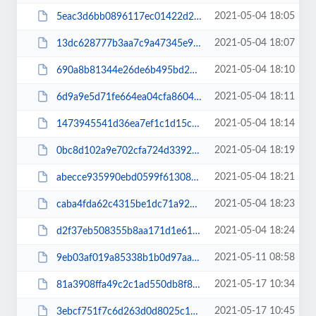
2021-05-04 18:05
5eac3d6bb0896117ec01422d26178566.pdf
2021-05-04 18:07
13dc628777b3aa7c9a47345e98f08514.pdf
2021-05-04 18:10
690a8b81344e26de6b495bd29fb91bae.pdf
2021-05-04 18:11
6d9a9e5d71fe664ea04cfa86044fa75e.pdf
2021-05-04 18:14
1473945541d36ea7ef1c1d15c322b704.pdf
2021-05-04 18:19
0bc8d102a9e702cfa724d3392027cafc.pdf
2021-05-04 18:21
abecce935990ebd0599f61308c7dab56.pdf
2021-05-04 18:23
caba4fda62c4315be1dc71a922e339bc.pdf
2021-05-04 18:24
d2f37eb508355b8aa171d1e6197ee6cb.pdf
2021-05-11 08:58
9eb03af019a85338b1b0d97aa7e18ab2.pdf
2021-05-17 10:34
81a3908ffa49c2c1ad550db8f8ac5f59.pdf
2021-05-17 10:45
3ebcf751f7c6d263d0d8025c15554ca8.pdf