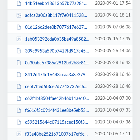
2020-09-01 17:54
14b51eebb13613b57b77a28137719e70.pdf
2020-09-01 18:11
adfca2a06a8b117f7e04115286be3c94.jpg
2020-09-07 06:08
01d126c2dee0b7077617e6278af9b019.pdf
2020-09-15 17:39
1ab053292cda0b35ba49a8582cdb739f.jpg
2020-09-26 14:06
309c9953a590b7419fd917c4542aa912.pdf
2020-09-28 16:43
0a30abc67386a2912bd2b8e81f1a1013.pdf
2020-09-28 16:46
8412d474c16443ccaa3a8e3790739820.pdf
2020-09-28 16:48
cebf7ffed6f3ce2d77437326c67681d3.pdf
2020-10-04 07:00
c62f1bf8504fae42b46b11ae105eb196.pdf
2020-10-04 07:33
f6616f3c0914f431ee8be5eb53d34ff5.pdf
2020-10-04 07:36
c595215644c07115acec150f31f405fd.pdf
2020-10-06 17:11
f33a48be2521671007617ef6c8e5a1fe.jpg