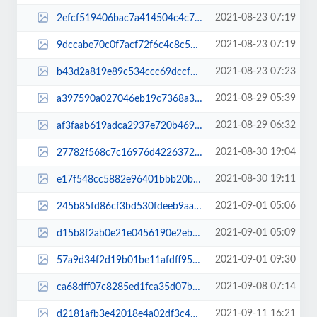
2021-08-23 07:19
2efcf519406bac7a414504c4c7a5db10.jpg
2021-08-23 07:19
9dccabe70c0f7acf72f6c4c8c5ff3b8e.jpg
2021-08-23 07:23
b43d2a819e89c534ccc69dccfeef8c0b.jpg
2021-08-29 05:39
a397590a027046eb19c7368a3275e823.jpg
2021-08-29 06:32
af3faab619adca2937e720b469f48467.jpg
2021-08-30 19:04
27782f568c7c16976d42263729ee9e04.jpg
2021-08-30 19:11
e17f548cc5882e96401bbb20bf9c70b6.jpg
2021-09-01 05:06
245b85fd86cf3bd530fdeeb9aa8f364b.jpg
2021-09-01 05:09
d15b8f2ab0e21e0456190e2eb5b78e2a.jpg
2021-09-01 09:30
57a9d34f2d19b01be11afdff95de70c7.jpg
2021-09-08 07:14
ca68dff07c8285ed1fca35d07b878ee5.jpg
2021-09-11 16:21
d2181afb3e42018e4a02df3c401c2ca5.jpg