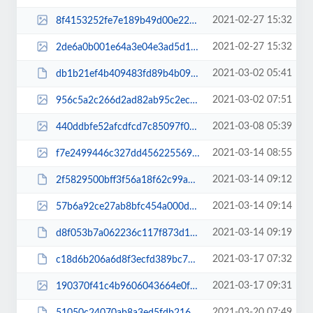
2021-02-27 15:32
8f4153252fe7e189b49d00e227fa95ad.jpg
2021-02-27 15:32
2de6a0b001e64a3e04e3ad5d1eecceb7.jpg
2021-03-02 05:41
db1b21ef4b409483fd89b4b092b16905.pdf
2021-03-02 07:51
956c5a2c266d2ad82ab95c2ecd363da2.jpg
2021-03-08 05:39
440ddbfe52afcdfcd7c85097f059d49e.jpg
2021-03-14 08:55
f7e2499446c327dd4562255692d52f18.jpg
2021-03-14 09:12
2f5829500bff3f56a18f62c99a120f9d.pdf
2021-03-14 09:14
57b6a92ce27ab8bfc454a000dd430fe4.jpg
2021-03-14 09:19
d8f053b7a062236c117f873d1e66fc23.pdf
2021-03-17 07:32
c18d6b206a6d8f3ecfd389bc7a50dda7.pdf
2021-03-17 09:31
190370f41c4b9606043664e0f05662d8.jpg
2021-03-20 07:49
51050c24070ab8a3ed5fdb216cb82f4b.pdf