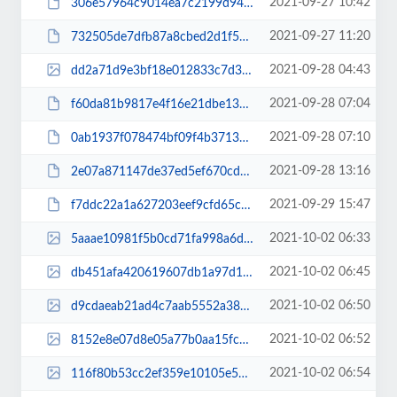
2021-09-27 10:42
306e57964c9014ea7c2199d940d0e718.pdf
2021-09-27 11:20
732505de7dfb87a8cbed2d1f5295f919.pdf
2021-09-28 04:43
dd2a71d9e3bf18e012833c7d329490bc.jpg
2021-09-28 07:04
f60da81b9817e4f16e21dbe13180919f.pdf
2021-09-28 07:10
0ab1937f078474bf09f4b3713a9101f9.pdf
2021-09-28 13:16
2e07a871147de37ed5ef670cd7edd405.pdf
2021-09-29 15:47
f7ddc22a1a627203eef9cfd65c3cf594.pdf
2021-10-02 06:33
5aaae10981f5b0cd71fa998a6ddbc772.jpg
2021-10-02 06:45
db451afa420619607db1a97d1d23b9e5.jpg
2021-10-02 06:50
d9cdaeab21ad4c7aab5552a388968a9a.jpg
2021-10-02 06:52
8152e8e07d8e05a77b0aa15fcd96fdcb.jpg
2021-10-02 06:54
116f80b53cc2ef359e10105e50a206a0.jpg