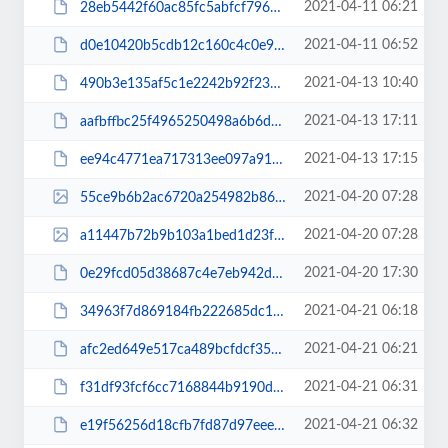
2021-04-11 06:21
28eb5442f60ac85fc5abfcf79618dccf.pdf
2021-04-11 06:52
d0e10420b5cdb12c160c4c0e9bb69ba3.pdf
2021-04-13 10:40
490b3e135af5c1e2242b92f23139a42f.pdf
2021-04-13 17:11
aafbffbc25f4965250498a6b6ddabb4f.pdf
2021-04-13 17:15
ee94c4771ea717313ee097a91b528f76.pdf
2021-04-20 07:28
55ce9b6b2ac6720a254982b86d5427f6.jpg
2021-04-20 07:28
a11447b72b9b103a1bed1d23f3316e42.jpg
2021-04-20 17:30
0e29fcd05d38687c4e7eb942daf25e3c.pdf
2021-04-21 06:18
34963f7d869184fb222685dc1732d99d.pdf
2021-04-21 06:21
afc2ed649e517ca489bcfdcf35c006ee.pdf
2021-04-21 06:31
f31df93fcf6cc7168844b9190d5cc990.pdf
2021-04-21 06:32
e19f56256d18cfb7fd87d97eee38f048.pdf