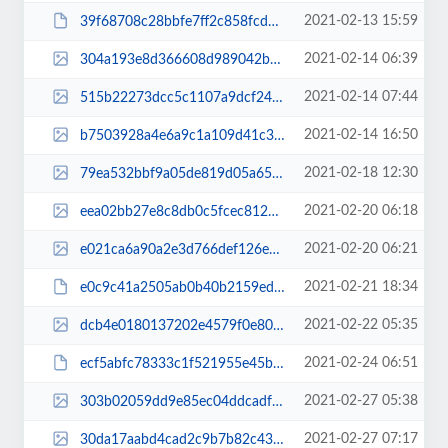
2021-02-13 15:59
39f68708c28bbfe7ff2c858fcd8bf25f.pdf
2021-02-14 06:39
304a193e8d366608d989042b1c97afe0.jpg
2021-02-14 07:44
515b22273dcc5c1107a9dcf248898baf.jpg
2021-02-14 16:50
b7503928a4e6a9c1a109d41c374a3184.jpg
2021-02-18 12:30
79ea532bbf9a05de819d05a65d88ced6.jpg
2021-02-20 06:18
eea02bb27e8c8db0c5fcec8127856ea0.jpg
2021-02-20 06:21
e021ca6a90a2e3d766def126e394367a.jpg
2021-02-21 18:34
e0c9c41a2505ab0b40b2159edcce1b6c.pdf
2021-02-22 05:35
dcb4e0180137202e4579f0e80c54efed.jpg
2021-02-24 06:51
ecf5abfc78333c1f521955e45bcf4f9d.pdf
2021-02-27 05:38
303b02059dd9e85ec04ddcadf8e17c2e.jpg
2021-02-27 07:17
30da17aabd4cad2c9b7b82c4382b06af.jpg