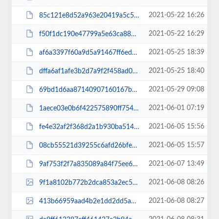
2021-05-22 16:26
85c121e8d52a963e20419a5c5856354a.pdf
2021-05-22 16:29
f50f1dc190e47799a5e63ca88d9abc84.pdf
2021-05-25 18:39
af6a3397f60a9d5a91467ff6ed5a7599.pdf
2021-05-25 18:40
dffa6af1afe3b2d7a9f2f458ad09c980.pdf
2021-05-29 09:08
69bd1d6aa87140907160167b2a35c242.pdf
2021-06-01 07:19
1aece03e0b6f422575890ff75467f716.pdf
2021-06-05 15:56
fe4e32af2f368d2a1b930ba51474cad4.pdf
2021-06-05 15:57
08cb55521d39255c6afd26bfe2609b3d.pdf
2021-06-07 13:49
9af753f2f7a835089a84f75ee6326feb.pdf
2021-06-08 08:26
9f1a8102b772b2dca853a2ec5be2f7b2.jpg
2021-06-08 08:27
413b66959aad4b2e1dd2dd5a209b29c8.jpg