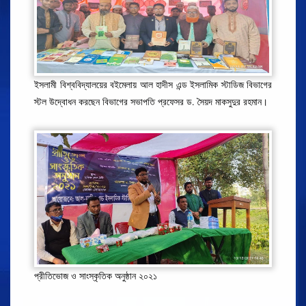
ইসলামী বিশ্ববিদ্যালয়ের বইমেলায় আল হাদীস এন্ড ইসলামিক স্টাডিজ বিভাগের
স্টল উদ্বোধন করছেন বিভাগের সভাপতি প্রফেসর ড. সৈয়দ মাকসুদুর রহমান।
প্রীতিভোজ ও সাংস্কৃতিক অনুষ্ঠান ২০২১