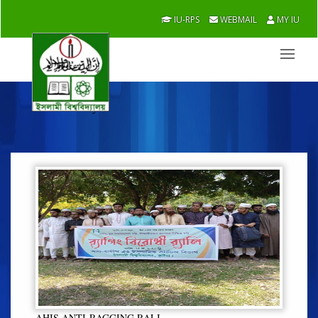
IU-RPS
WEBMAIL
MY IU
Photo Gallery
AHIS ANTI-RAGGING RALI