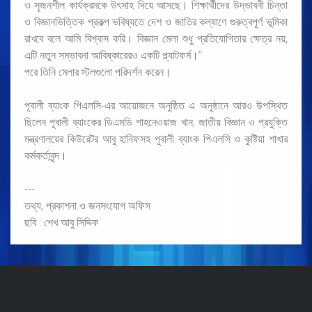
ও সৃজনশীল কার্যক্রমকে উৎসাহ দিয়ে আসছে। শিক্ষার্থীদের উদ্ভাবনী চিন্তা
ও বিজ্ঞানভিত্তিক প্রকল্প ভবিষ্যতে দেশ ও জাতির কল্যাণে গুরুত্বপূর্ণ ভূমিকা
রাখবে বলে আমি বিশ্বাস করি। বিজ্ঞান মেলা শুধু প্রতিযোগিতার ক্ষেত্র নয়,
এটি নতুন সম্ভাবনা আবিষ্কারেরও একটি প্ল্যাটফর্ম।”
পরে তিনি মেলার স্টলগুলো পরিদর্শন করেন।
পূবালী ব্যাংক পিএলসি-এর আয়োজনে অনুষ্ঠিত এ অনুষ্ঠানে আরও উপস্থিত
ছিলেন পূবালী ব্যাংকের ডিএমডি শাহনেওয়াজ খান, জাতীয় বিজ্ঞান ও প্রযুক্তি
মন্ত্রণালয়ের কিউরেটর আবু হানিফসহ পূবালী ব্যাংক পিএলসি ও কুষ্টিয়া শাখার
কর্মকর্তাবৃন্দ।
---
তথ্য, প্রকাশনা ও জনসংযোগ অফিস
ছবি : শেখ আবু সিদ্দিক