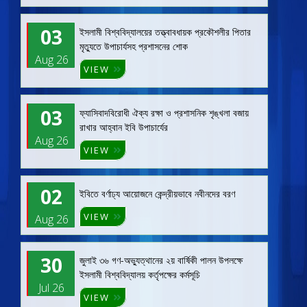
03
ইসলামী বিশ্ববিদ্যালয়ের তত্ত্বাবধায়ক প্রকৌশলীর পিতার
মৃত্যুতে উপাচার্যসহ প্রশাসনের শোক
Aug 26
VIEW
03
ফ্যাসিবাদবিরোধী ঐক্য রক্ষা ও প্রশাসনিক শৃঙ্খলা বজায়
রাখার আহ্বান ইবি উপাচার্যের
Aug 26
VIEW
02
ইবিতে বর্ণাঢ্য আয়োজনে কেন্দ্রীয়ভাবে নবীনদের বরণ
VIEW
Aug 26
30
জুলাই ৩৬ গণ-অভ্যুত্থানের ২য় বার্ষিকী পালন উপলক্ষে
ইসলামী বিশ্ববিদ্যালয় কর্তৃপক্ষের কর্মসূচি
Jul 26
VIEW