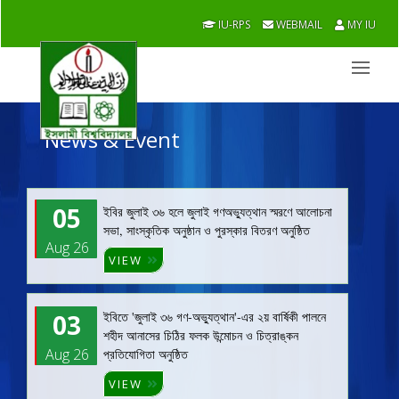
IU-RPS
WEBMAIL
MY IU
News & Event
05
ইবির জুলাই ৩৬ হলে জুলাই গণঅভ্যুত্থান স্মরণে আলোচনা
সভা, সাংস্কৃতিক অনুষ্ঠান ও পুরস্কার বিতরণ অনুষ্ঠিত
Aug 26
VIEW
03
ইবিতে 'জুলাই ৩৬ গণ-অভ্যুত্থান'-এর ২য় বার্ষিকী পালনে
শহীদ আনাসের চিঠির ফলক উন্মোচন ও চিত্রাঙ্কন
Aug 26
প্রতিযোগিতা অনুষ্ঠিত
VIEW