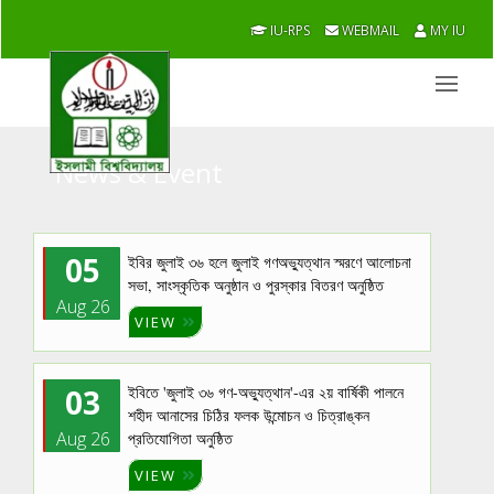
IU-RPS
WEBMAIL
MY IU
News & Event
05
ইবির জুলাই ৩৬ হলে জুলাই গণঅভ্যুত্থান স্মরণে আলোচনা
সভা, সাংস্কৃতিক অনুষ্ঠান ও পুরস্কার বিতরণ অনুষ্ঠিত
Aug 26
VIEW
03
ইবিতে 'জুলাই ৩৬ গণ-অভ্যুত্থান'-এর ২য় বার্ষিকী পালনে
শহীদ আনাসের চিঠির ফলক উন্মোচন ও চিত্রাঙ্কন
Aug 26
প্রতিযোগিতা অনুষ্ঠিত
VIEW