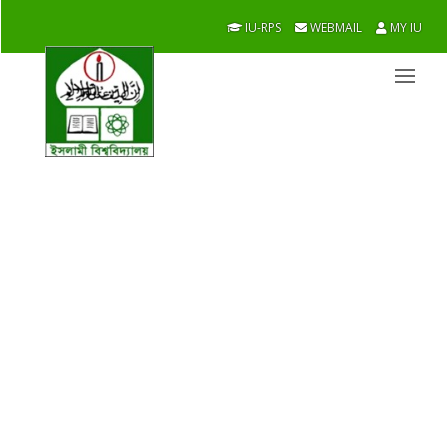
IU-RPS
WEBMAIL
MY IU
News & Event
05
ইবির জুলাই ৩৬ হলে জুলাই গণঅভ্যুত্থান স্মরণে আলোচনা
সভা, সাংস্কৃতিক অনুষ্ঠান ও পুরস্কার বিতরণ অনুষ্ঠিত
Aug 26
VIEW
03
ইবিতে 'জুলাই ৩৬ গণ-অভ্যুত্থান'-এর ২য় বার্ষিকী পালনে
শহীদ আনাসের চিঠির ফলক উন্মোচন ও চিত্রাঙ্কন
Aug 26
প্রতিযোগিতা অনুষ্ঠিত
VIEW