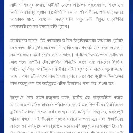
এটিএম মিজানুর রহমান, আইসিটি সেলের পরিচালক প্রফেসর ড. শাহজাহান
আলী, ভারপ্রাপ্ত প্রধান প্রকৌশলী এ কে এম শরীফ উদ্দিন, শাখা ছাত্রদলের
আহবায়ক সাহেদ আহম্মেদ, সদস্য-সচিব মাসুদ রুমি মিথুন, ছাত্রশিবির
সেক্রেটারি রাশেদুল ইসলাম রাফি প্রমূখ।
আয়োজকরা জানান, হিট প্রজেক্টের অধীনে বিশ্ববিদ্যালয়ের হলগুলোর প্রতিটি
রুমে দ্রুত গতির ইন্টারনেট সেবা পৌঁছে দিতে এই প্রজেক্ট হাতে নেয়া হয়েছে।
এই প্রজেক্টের দুইটা মেইন ফাংশন আছে। প্যাসিভ ডিভাইসগুলো স্থাপনের
কাজ গুলো অপটিমা টেকনোলজিস লিমিটেড করছে এবং একাজের দ্বিতীয়
পর্যায়ে ভূগর্ভস্থ অপটিক্যাল ফাইবার লাইন স্থাপনের কাজের সূচনা হচ্ছে
আজ। এখন দুটি অংশের কাজ ই সমান্তরালে চলবে এবং প্যাসিভ ডিভাইসের
কাজ যতটুকু শেষ হবে ততটুকুতে এক্টিভ ডিভাইসও সচল করে দেওয়া হবে।
উদ্বোধন শেষে ভাইস চ্যান্সেলর বলেন, জাতীয় এবং আন্তর্জাতিক পর্যায়ে
আমাদের একাডেমিক কার্যক্রম পরিচালনার স্বার্থে এবং শিক্ষার্থীদের নিরবিচ্ছিন্ন
ইন্টারনেট সার্ভিস নিশ্চিত করার লক্ষ্যে এই কর্মসূচিটি নিঃসন্দেহে গুরুত্বপূর্ণ
ভূমিকা রাখবে। এই উদ্যোগ দ্রুততার সাথে সম্পন্ন হবে এবং শিক্ষার্থীদের
একাডেমিক কার্যক্রমে অংশগ্রহণকে অনেক বেশি সমৃদ্ধ করার মাধ্যমে ইসলামী
বিশ্ববিদ্যালয় প্রযুক্তিগত দিক থেকে আরও একধাপ এগিয়ে যাবে বলে আমি