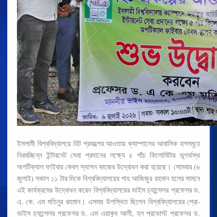
ইসলামী বিশ্ববিদ্যালয়ে হিট প্রকল্পের আওতায় ক্যাম্পাসের আবাসিক হলসমূহে
নিরবচ্ছিন্ন ইন্টারনেট সেবা প্রদানের লক্ষ্যে ৫ পাঁচ কিলোমিটার ভূগর্ভস্থ
অপটিক্যাল ফাইবার কেবল স্থাপন কাজের উদ্বোধন করা হয়েছে। সোমবার (৬
জুলাই) সকাল ১১ টার দিকে বিশ্ববিদ্যালয়ের শাহ আজিজুর রহমান হলের সামনে
এই কার্যক্রমের উদ্বোধন করেন বিশ্ববিদ্যালয়ের ভাইস চ্যান্সেলর প্রফেসর ড.
এ. কে. এম মতিনুর রহমান। এসময় উপস্থিত ছিলেন বিশ্ববিদ্যালয়ের প্রো-
ভাইস চ্যান্সেলর প্রফেসর ড. এম এয়াকুব আলী, হল প্রভোস্ট প্রফেসর ড.