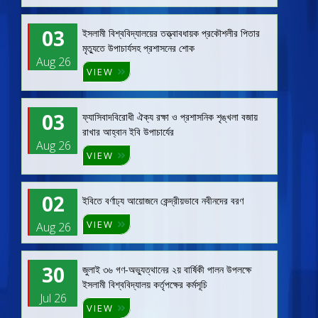
03
ইসলামী বিশ্ববিদ্যালয়ের তত্ত্বাবধায়ক প্রকৌশলীর পিতার
মৃত্যুতে উপাচার্যসহ প্রশাসনের শোক
Aug 26
VIEW
03
ফ্যাসিবাদবিরোধী ঐক্য রক্ষা ও প্রশাসনিক শৃঙ্খলা বজায়
রাখার আহ্বান ইবি উপাচার্যের
Aug 26
VIEW
02
ইবিতে বর্ণাঢ্য আয়োজনে কেন্দ্রীয়ভাবে নবীনদের বরণ
VIEW
Aug 26
30
জুলাই ৩৬ গণ-অভ্যুত্থানের ২য় বার্ষিকী পালন উপলক্ষে
ইসলামী বিশ্ববিদ্যালয় কর্তৃপক্ষের কর্মসূচি
Jul 26
VIEW