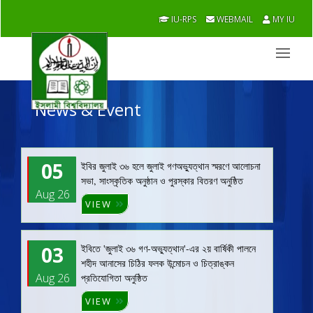
IU-RPS
WEBMAIL
MY IU
News & Event
05
ইবির জুলাই ৩৬ হলে জুলাই গণঅভ্যুত্থান স্মরণে আলোচনা
সভা, সাংস্কৃতিক অনুষ্ঠান ও পুরস্কার বিতরণ অনুষ্ঠিত
Aug 26
VIEW
03
ইবিতে 'জুলাই ৩৬ গণ-অভ্যুত্থান'-এর ২য় বার্ষিকী পালনে
শহীদ আনাসের চিঠির ফলক উন্মোচন ও চিত্রাঙ্কন
Aug 26
প্রতিযোগিতা অনুষ্ঠিত
VIEW