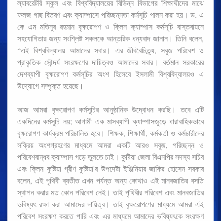
ল্যাবরেটরি স্কুল এবং বিশ্ববিদ্যালয়ের বিভিন্ন বিভাগের শিক্ষার্থীদের মাঝে
ফলজ গাছ বিতরণ এবং ক্যাম্পাসে পরিচ্ছন্নতা কর্মসূচি পালন করা হয়। ড. এ
কে এম মতিনুর রহমান বৃক্ষরোপণ ও ক্লিন ক্যাম্পাস কর্মসূচি বাস্তবায়নে
সহযোগিতার জন্য সংশ্লিষ্ট সকলকে আন্তরিক ধন্যবাদ জানান। তিনি বলেন,
“এই বিশ্ববিদ্যালয় আমাদের সবার। এর জীববৈচিত্র্য, সবুজ পরিবেশ ও
প্রাকৃতিক সৌন্দর্য সংরক্ষণের দায়িত্বও আমাদের সবার। বর্তমান সরকারের
দেশব্যাপী বৃক্ষরোপণ কর্মসূচির অংশ হিসেবে ইসলামী বিশ্ববিদ্যালয়ও এ
উদ্যোগে সম্পৃক্ত হয়েছে।
আজ আমরা বৃক্ষরোপণ কর্মসূচির আনুষ্ঠানিক উদ্বোধন করছি। তবে এটি
একদিনের কর্মসূচি নয়; আগামী এক মাসব্যাপী ক্যাম্পাসজুড়ে ধারাবাহিকভাবে
বৃক্ষরোপণ কার্যক্রম পরিচালিত হবে। শিক্ষক, শিক্ষার্থী, কর্মকর্তা ও কর্মচারীদের
সক্রিয় অংশগ্রহণের মাধ্যমে আমরা একটি আরও সবুজ, পরিচ্ছন্ন ও
পরিবেশবান্ধব ক্যাম্পাস গড়ে তুলতে চাই। কুষ্টিয়া জেলা বিএনপির সদস্য সচিব
এবং ক্লিন কুষ্টিয়া গ্রীণ কুষ্টিয়া'র উপদেষ্টা ইঞ্জিনিয়ার জাকির হোসেন সরকার
বলেন, এই পৃথিবী ব্যতীত এখন পর্যন্ত অন্য কোথাও এই মানবজাতির বসতি
স্থাপন করার মত কোন পরিবেশ নেই। তাই পৃথিবীর পরিবেশ এবং মানবজাতির
ভবিষ্যৎ রক্ষা করা আমাদের দায়িত্ব। তাই বৃক্ষরোপণের মাধ্যমে আমরা এই
পরিবেশ সংরক্ষণ করতে পারি এবং এর মাধ্যমে আমাদের ভবিষ্যৎকে সংরক্ষণ