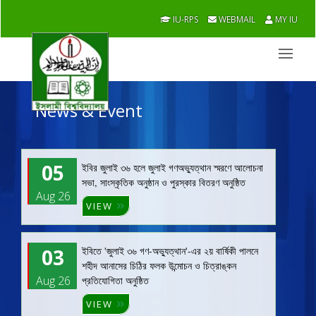
IU-RPS
WEBMAIL
MY IU
News & Event
05
ইবির জুলাই ৩৬ হলে জুলাই গণঅভ্যুত্থান স্মরণে আলোচনা
সভা, সাংস্কৃতিক অনুষ্ঠান ও পুরস্কার বিতরণ অনুষ্ঠিত
Aug 26
VIEW
03
ইবিতে 'জুলাই ৩৬ গণ-অভ্যুত্থান'-এর ২য় বার্ষিকী পালনে
শহীদ আনাসের চিঠির ফলক উন্মোচন ও চিত্রাঙ্কন
Aug 26
প্রতিযোগিতা অনুষ্ঠিত
VIEW