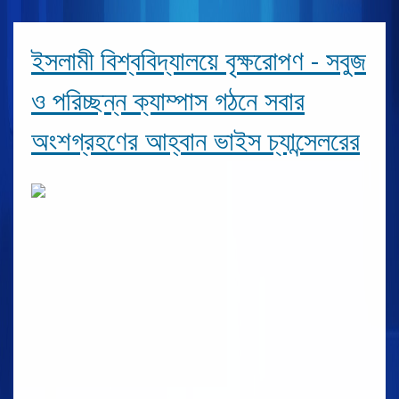
ইসলামী বিশ্ববিদ্যালয়ে বৃক্ষরোপণ - সবুজ
ও পরিচ্ছন্ন ক্যাম্পাস গঠনে সবার
অংশগ্রহণের আহ্বান ভাইস চ্যান্সেলরের