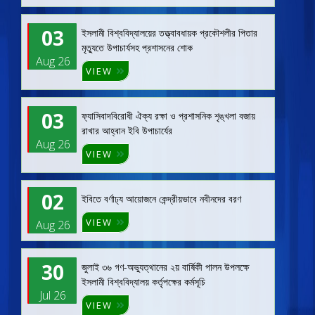
03
ইসলামী বিশ্ববিদ্যালয়ের তত্ত্বাবধায়ক প্রকৌশলীর পিতার
মৃত্যুতে উপাচার্যসহ প্রশাসনের শোক
Aug 26
VIEW
03
ফ্যাসিবাদবিরোধী ঐক্য রক্ষা ও প্রশাসনিক শৃঙ্খলা বজায়
রাখার আহ্বান ইবি উপাচার্যের
Aug 26
VIEW
02
ইবিতে বর্ণাঢ্য আয়োজনে কেন্দ্রীয়ভাবে নবীনদের বরণ
VIEW
Aug 26
30
জুলাই ৩৬ গণ-অভ্যুত্থানের ২য় বার্ষিকী পালন উপলক্ষে
ইসলামী বিশ্ববিদ্যালয় কর্তৃপক্ষের কর্মসূচি
Jul 26
VIEW