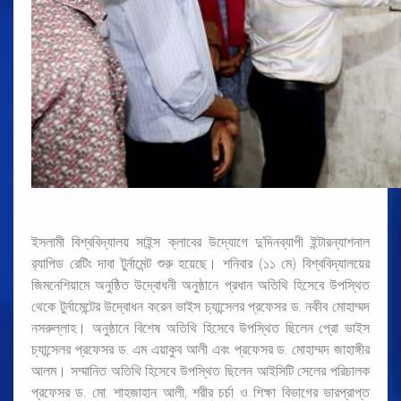
ইসলামী বিশ্ববিদ্যালয় সাইন্স ক্লাবের উদ্যোগে দু’দিনব্যাপী ইন্টারন্যাশনাল
র
্যাপিড রেটিং দাবা টুর্নামেন্ট শুরু হয়েছে। শনিবার (১১ মে) বিশ্ববিদ্যালয়ের
জিমনেশিয়ামে অনুষ্ঠিত উদ্বোধনী অনুষ্ঠানে প্রধান অতিথি হিসেবে উপস্থিত
থেকে টুর্নামেন্টের উদ্বোধন করেন ভাইস চ্যান্সেলর প্রফেসর ড. নকীব মোহাম্মদ
নসরুল্লাহ। অনুষ্ঠানে বিশেষ অতিথি হিসেবে উপস্থিত ছিলেন প্রো ভাইস
চ্যান্সেলর প্রফেসর ড. এম এয়াকুব আলী এবং প্রফেসর ড. মোহাম্মদ জাহাঙ্গীর
আলম। সম্মানিত অতিথি হিসেবে উপস্থিত ছিলেন আইসিটি সেলের পরিচালক
প্রফেসর ড. মো. শাহজাহান আলী, শরীর চর্চা ও শিক্ষা বিভাগের ভারপ্রাপ্ত