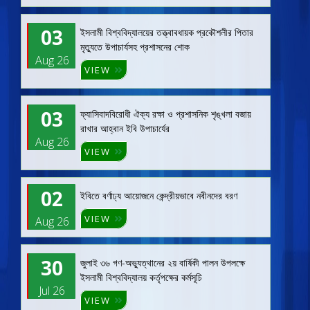
03
ইসলামী বিশ্ববিদ্যালয়ের তত্ত্বাবধায়ক প্রকৌশলীর পিতার
মৃত্যুতে উপাচার্যসহ প্রশাসনের শোক
Aug 26
VIEW
03
ফ্যাসিবাদবিরোধী ঐক্য রক্ষা ও প্রশাসনিক শৃঙ্খলা বজায়
রাখার আহ্বান ইবি উপাচার্যের
Aug 26
VIEW
02
ইবিতে বর্ণাঢ্য আয়োজনে কেন্দ্রীয়ভাবে নবীনদের বরণ
VIEW
Aug 26
30
জুলাই ৩৬ গণ-অভ্যুত্থানের ২য় বার্ষিকী পালন উপলক্ষে
ইসলামী বিশ্ববিদ্যালয় কর্তৃপক্ষের কর্মসূচি
Jul 26
VIEW