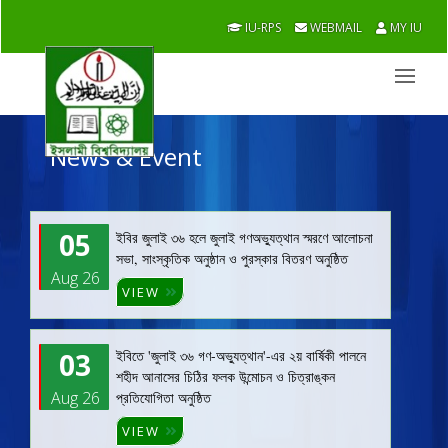
IU-RPS
WEBMAIL
MY IU
News & Event
05
ইবির জুলাই ৩৬ হলে জুলাই গণঅভ্যুত্থান স্মরণে আলোচনা
সভা, সাংস্কৃতিক অনুষ্ঠান ও পুরস্কার বিতরণ অনুষ্ঠিত
Aug 26
VIEW
03
ইবিতে 'জুলাই ৩৬ গণ-অভ্যুত্থান'-এর ২য় বার্ষিকী পালনে
শহীদ আনাসের চিঠির ফলক উন্মোচন ও চিত্রাঙ্কন
Aug 26
প্রতিযোগিতা অনুষ্ঠিত
VIEW